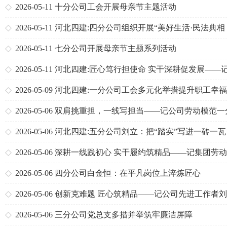
2026-05-11
十分公司工会开展母亲节主题活动
2026-05-11
河北四建:四分公司组织开展“美好生活·民法典相
伴”主题系列活动
2026-05-11
七分公司开展母亲节主题系列活动
2026-05-11
河北四建:匠心笃行担使命 实干深耕促发展——
司劳动模范杨振远
2026-05-09
河北四建:一分公司工会多元化举措提升职工幸
2026-05-06
双肩挑重担，一线写担当——记公司劳动模范一
司池鹏泽
2026-05-06
河北四建:五分公司刘立：把“踏实”写进一砖一瓦
2026-05-06
深耕一线践初心 实干履约筑精品——记集团劳
范、三分公司行唐项目经理张泽
2026-05-06
四分公司白金恒：在平凡岗位上淬炼匠心
2026-05-06
创新克难题 匠心筑精品——记公司先进工作者
2026-05-06
三分公司党总支多措并举筑牢廉洁屏障